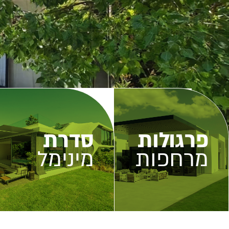
פרגולות
סדרת
מרחפות
מינימל