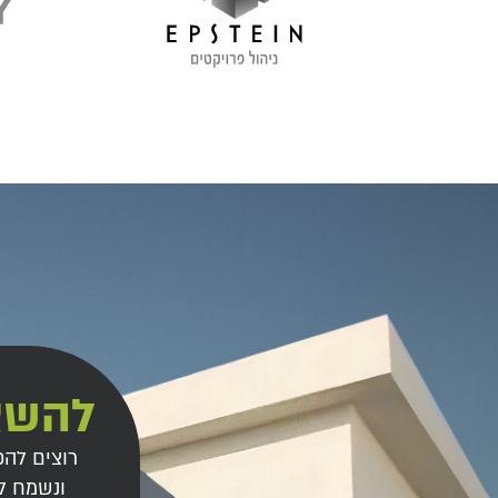
להשא
רוצים להכ
ונשמח ל