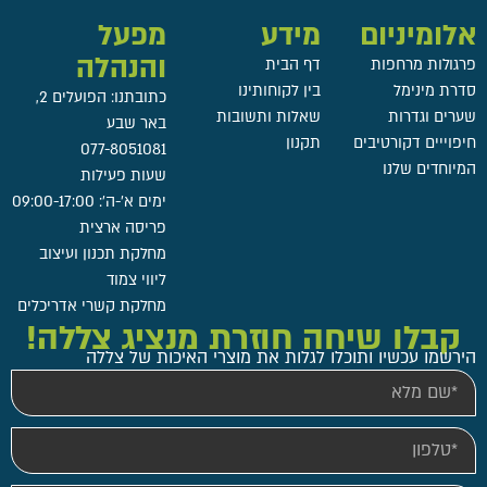
אלומיניום
מידע
מפעל
והנהלה
פרגולות מרחפות
דף הבית
סדרת מינימל
בין לקוחותינו
כתובתנו: הפועלים 2,
שערים וגדרות
שאלות ותשובות
באר שבע
חיפוייים דקורטיבים
תקנון
077-8051081
המיוחדים שלנו
שעות פעילות
ימים א'-ה': 09:00-17:00
פריסה ארצית
מחלקת תכנון ועיצוב
ליווי צמוד
מחלקת קשרי אדריכלים
קבלו שיחה חוזרת מנציג צללה!
הירשמו עכשיו ותוכלו לגלות את מוצרי האיכות של צללה